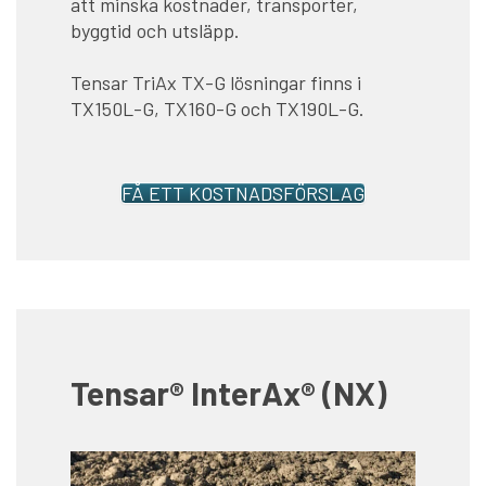
att minska kostnader, transporter,
byggtid och utsläpp.
Tensar TriAx TX-G lösningar finns i
TX150L-G, TX160-G och TX190L-G.
FÅ ETT KOSTNADSFÖRSLAG
Tensar® InterAx® (NX)