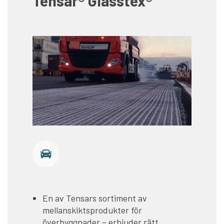
Tensar® Glasstex®
En av Tensars sortiment av
mellanskiktsprodukter för
överbyggnader – erbjuder rätt