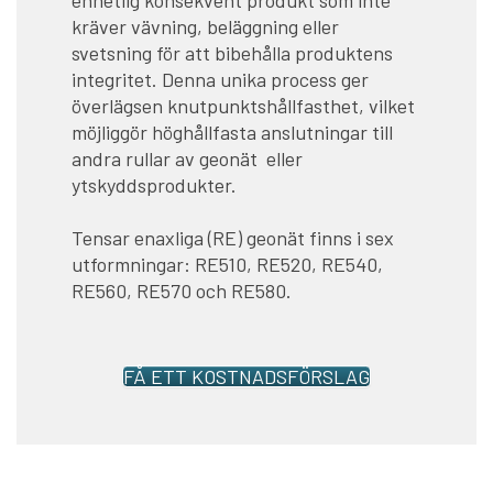
kräver vävning, beläggning eller
svetsning för att bibehålla produktens
integritet. Denna unika process ger
överlägsen knutpunktshållfasthet, vilket
möjliggör höghållfasta anslutningar till
andra rullar av geonät eller
ytskyddsprodukter.
Tensar enaxliga (RE) geonät finns i sex
utformningar: RE510, RE520, RE540,
RE560, RE570 och RE580.
FÅ ETT KOSTNADSFÖRSLAG