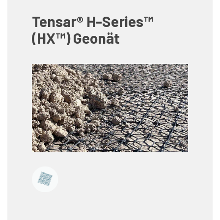
Tensar® H-Series™
(HX™) Geonät