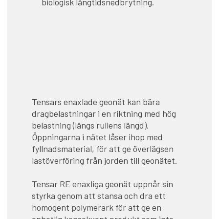
biologisk långtidsnedbrytning.
Tensars enaxlade geonät kan bära
dragbelastningar i en riktning med hög
belastning (längs rullens längd).
Öppningarna i nätet låser ihop med
fyllnadsmaterial, för att ge överlägsen
lastöverföring från jorden till geonätet.
Tensar RE enaxliga geonät uppnår sin
styrka genom att stansa och dra ett
homogent polymerark för att ge en
enhetlig konsekvent produkt som inte