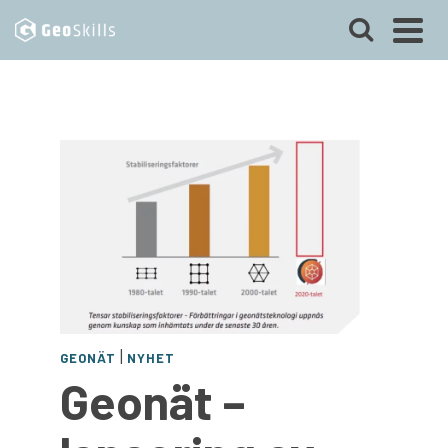
|
GEONÄT
NYHET
Geonät –