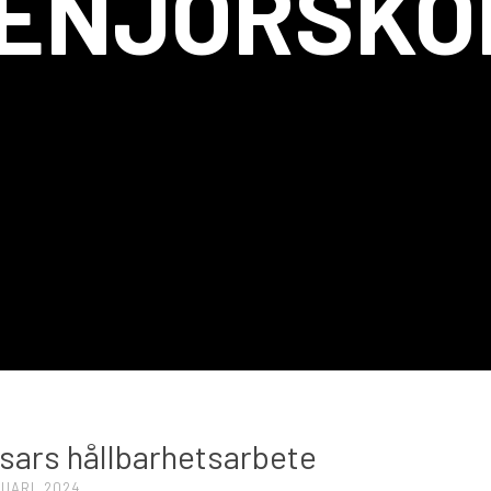
GENJÖRSKO
T
sars hållbarhetsarbete
UARI, 2024