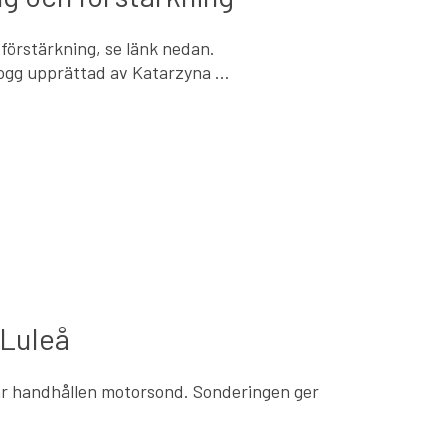
 förstärkning, se länk nedan.
ogg upprättad av Katarzyna …
 Luleå
har handhållen motorsond. Sonderingen ger