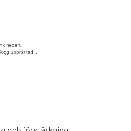
änk nedan.
blogg upprättad …
ng och förstärkning