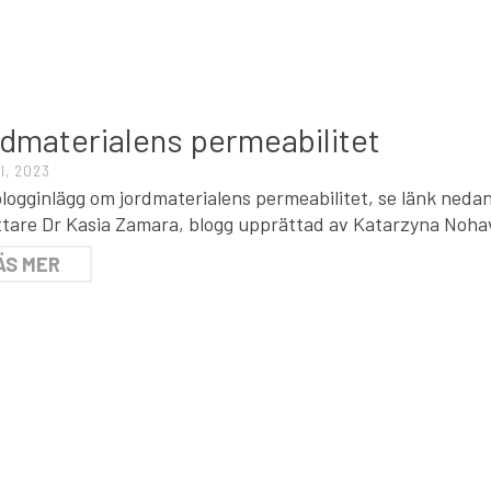
T
dmaterialens permeabilitet
I, 2023
blogginlägg om jordmaterialens permeabilitet, se länk ned
ttare Dr Kasia Zamara, blogg upprättad av Katarzyna Noh
ÄS MER
T