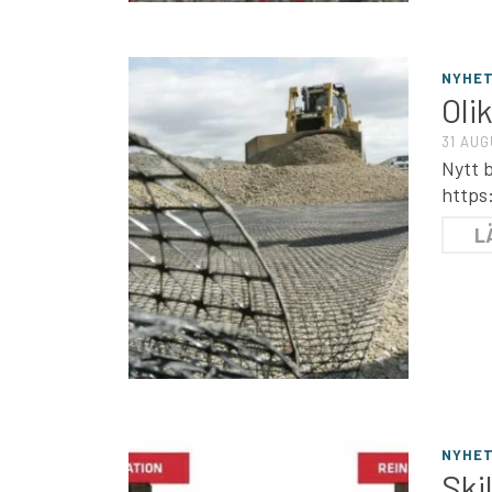
NYHE
Oli
31 AUG
Nytt b
https
L
NYHE
Ski