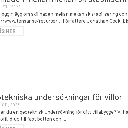
USTI, 2023
logginlägg om skillnaden mellan mekanisk stabilisering och
://www.tensar.se/resurser… Författare Jonathan Cook, bl
ÄS MER
T
tekniska undersökningar för villor i
USTI, 2023
er du en geoteknisk undersökning för ditt villabygge? Vi 
ofil, djup till fast botten och …