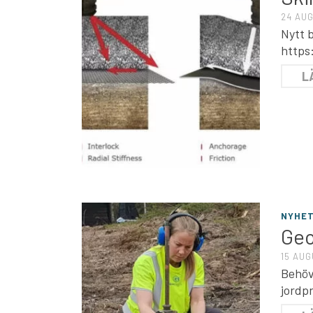
24 AUG
Nytt b
https
L
NYHE
Geo
15 AUG
Behöv
jordpr