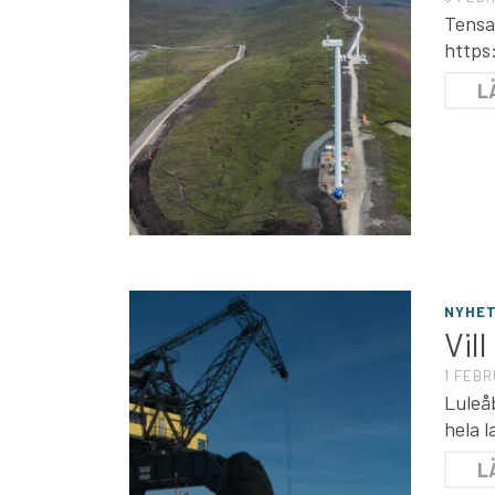
Tensa
https
L
NYHE
Vil
1 FEBR
Luleå
hela l
L