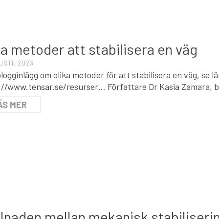
T
ka metoder att stabilisera en väg
USTI, 2023
logginlägg om olika metoder för att stabilisera en väg, se l
://www.tensar.se/resurser… Författare Dr Kasia Zamara, 
ÄS MER
T
llnaden mellan mekanisk stabiliseri