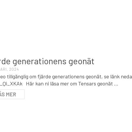
T
rde generationens geonät
ARI, 2024
deo tillgänglig om fjärde generationens geonät, se länk n
_Qi_XKAk Här kan ni läsa mer om Tensars geonät …
ÄS MER