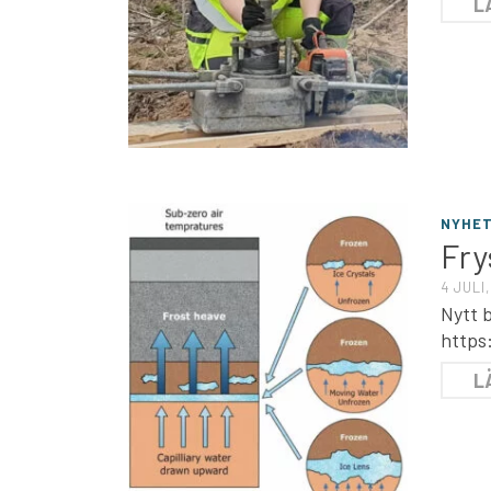
L
NYHE
Fry
4 JULI
Nytt 
https
L