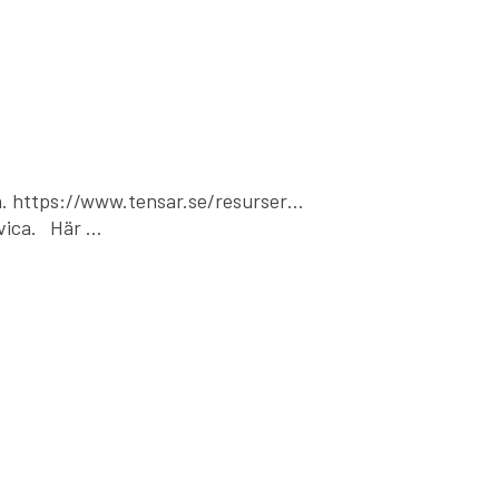
an. https://www.tensar.se/resurser…
avica. Här …