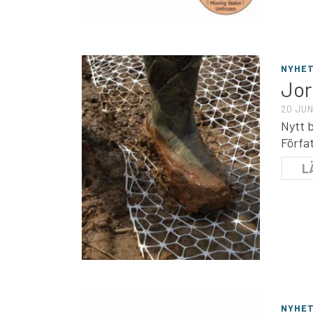
NYHE
Jor
20 JUN
Nytt 
Förfa
L
NYHE