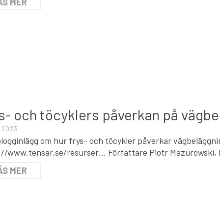
ÄS MER
T
s- och töcyklers påverkan på vägbe
, 2023
blogginlägg om hur frys- och töcykler påverkar vägbeläggni
://www.tensar.se/resurser… Författare Piotr Mazurowski,
ÄS MER