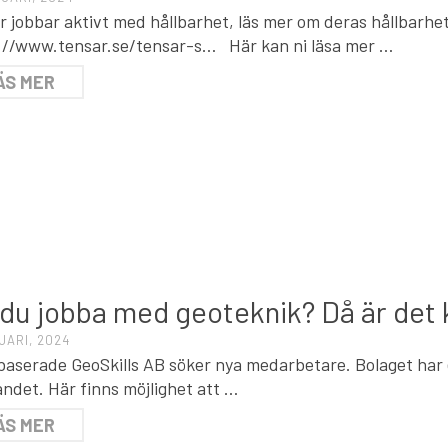
r jobbar aktivt med hållbarhet, läs mer om deras hållbarhe
://www.tensar.se/tensar-s… Här kan ni läsa mer …
ÄS MER
T
l du jobba med geoteknik? Då är det 
UARI, 2024
baserade GeoSkills AB söker nya medarbetare. Bolaget har
andet. Här finns möjlighet att …
ÄS MER