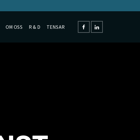
OM OSS
R & D
TENSAR