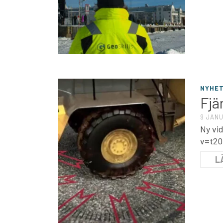
NYHE
Fjä
9 JANU
Ny vi
v=t20
L