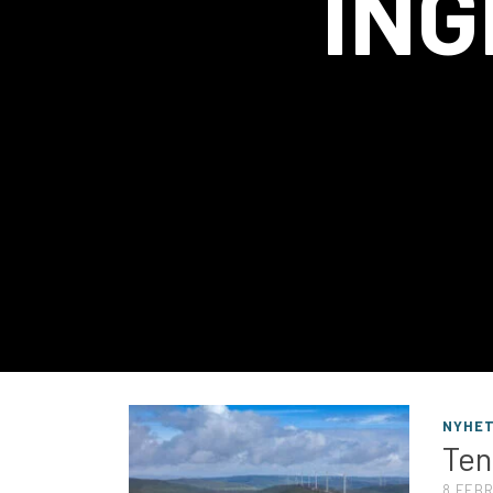
IN
NYHE
Ten
8 FEBR