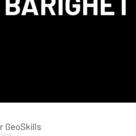
BÄRIGHET
T
är GeoSkills
, 2020