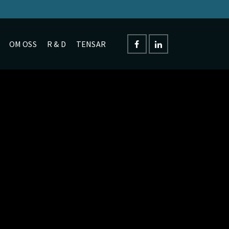
OM OSS
R & D
TENSAR