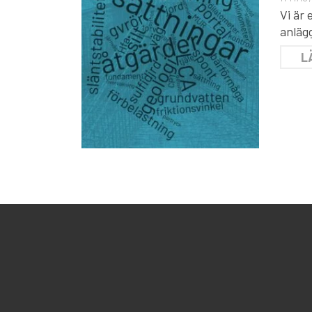
Vi är
anlägg
L