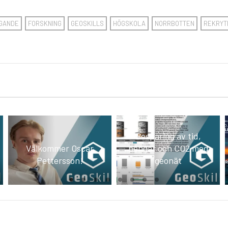
GANDE
FORSKNING
GEOSKILLS
HÖGSKOLA
NORRBOTTEN
REKRYT
Besparing av tid,
Välkommer Oscar
pengar och CO2 med
Pettersson!
geonät