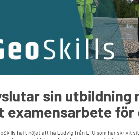
slutar sin utbildning
tt examensarbete för
oSkills haft nöjet att ha Ludvig från LTU som har skrivit s