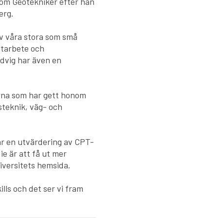
som Geotekniker efter han
erg.
av våra stora som små
ältarbete och
udvig har även en
erna som har gett honom
teknik, väg- och
är en utvärdering av CPT-
e är att få ut mer
iversitets hemsida.
ls och det ser vi fram