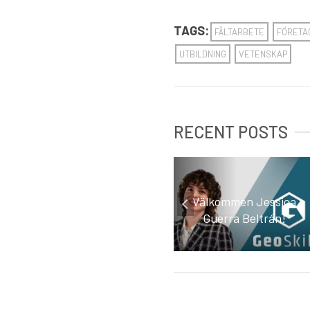
TAGS:
FÄLTARBETE
FÖRETA
UTBILDNING
VETENSKAP
RECENT POSTS
Landbaserad
Välkommen Jessica
vindkraft
Guerra Beltrán!