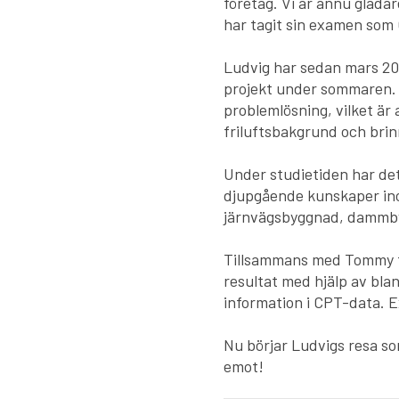
företag. Vi är ännu glada
har tagit sin examen som 
Ludvig har sedan mars 20
projekt under sommaren. U
problemlösning, vilket är 
friluftsbakgrund och brin
Under studietiden har de
djupgående kunskaper in
järnvägsbyggnad, dammby
Tillsammans med Tommy fr
resultat med hjälp av bla
information i CPT-data. 
Nu börjar Ludvigs resa so
emot!