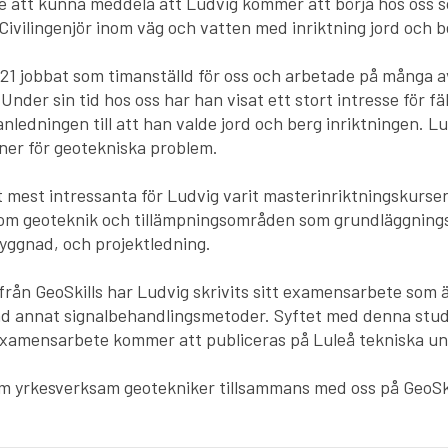
re att kunna meddela att Ludvig kommer att börja hos oss 
Civilingenjör inom väg och vatten med inriktning jord och b
21 jobbat som timanställd för oss och arbetade på många 
nder sin tid hos oss har han visat ett stort intresse för f
anledningen till att han valde jord och berg inriktningen. L
ner för geotekniska problem.
t mest intressanta för Ludvig varit masterinriktningskurs
om geoteknik och tillämpningsområden som grundläggnings
ggnad, och projektledning.
ån GeoSkills har Ludvig skrivits sitt examensarbete som 
nd annat signalbehandlingsmetoder. Syftet med denna studi
Examensarbete kommer att publiceras på Luleå tekniska un
m yrkesverksam geotekniker tillsammans med oss på GeoSkil