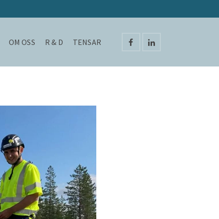
OM OSS
R & D
TENSAR