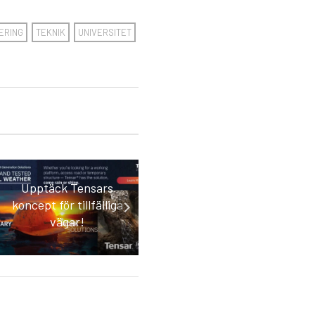
ERING
TEKNIK
UNIVERSITET
Seminarier om
Upptäck Tensars
design med
koncept för tillfälliga
geosyntetiska
vägar!
produkter