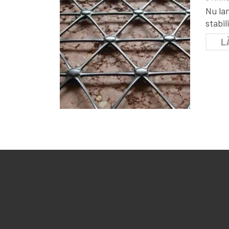
Nu la
stabi
L