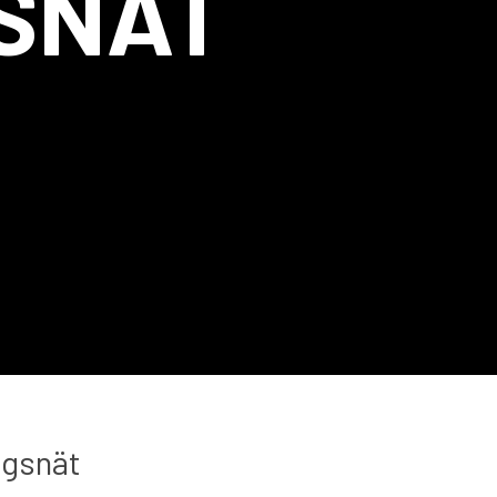
GSNÄT
ngsnät