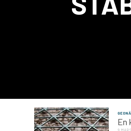
STAB
GEON
En 
9 MARS