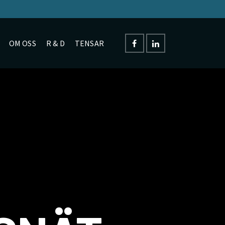
OM OSS
R & D
TENSAR