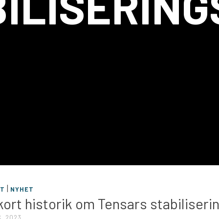
ILISERIN
|
ÄT
NYHET
kort historik om Tensars stabiliseri
, 2023